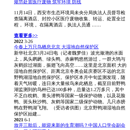
规范处置医疗废物 筑牢环境 防线
11月14日，西安市生态环境局未央分局执法人员督导检
查隔离酒店、封控小区医疗废物收集、转运、处置全过
程， 环境 。在隔离酒店，执法人员通 ……
查看更多>>
2022
3-26
今春上万只鸟栖息北京 大湿地自然保护区
新华社北京3月24日电（记者魏梦佳）波光潋滟的水面
上，凤头䴙䴘、绿头鸭、赤麻鸭悠然游过，一群大鸨与
灰鹤掠过湖面，振翅飞向高空……这里是北京面积 大的
湿地自然保护区、距离北京冬奥会延庆赛区不远的北京
野鸭湖湿地自然保护区。保护区本月中旬监测发现，随
着天气转暖，连日来大量候鸟来此栖息，截至目前野鸭
湖监测到的鸟种已达100多种，总量达1.2万多只，其中
不乏白枕鹤、青头潜鸭等国家一级保护动物，以及花脸
鸭、斑头秋沙鸭、灰鹤等国家二级保护动物。几只赤膀
鸭在野鸭湖飞翔。（受访者供图）北京野鸭湖湿地自然
保护区始建...
2021
6-1
放开三胎后，能迎来新的生育潮吗？中国人口学会副会