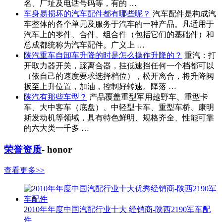
名、厂址及电话号码等，有的 …
车身易损坏的汽车配件都有哪些呢？
汽车配件是构成汽
车整体的各个单元及服务于汽车的一种产品。凡适用于
汽车上的零件、合件、组合件（包括它们的基础件）和
总成都统称为汽车配件。广义上 …
陕汽重车自卸车升降的时是怎么操作升降的？
重汽：打
开取力器开关，踩离合器，挂低速挡任何一个档都可以
（依自己的速度要求选择档位），松开离合，将升降阀
扳至上升位置，加油，控制好转速。降落 …
陕汽有那些车型？
产品覆盖重型军用越野车、重型卡
车、大中客车（底盘）、中轻型卡车、重型车桥、康明
斯发动机等领域，具有特色鲜明、规格齐全、性能可靠
的六大类一千多 …
荣誉资质
- honor
查看更多>>
2010年年度中国汽配行业十大 经销商-陕西2190军车配
件