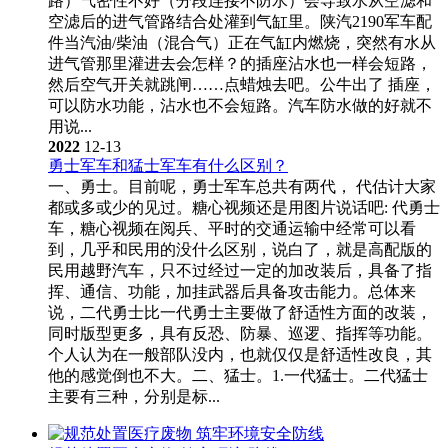
路）气密性不好（分段连接不防水）会导致水从空滤和
空滤后的进气管路结合处灌到气缸里。陕汽2190军车配
件当汽油/柴油（混合气）正在气缸内燃烧，突然有水从
进气管那里灌进去会怎样？的插座沾水也一样会短路，
然后空气开关就跳闸……点蜡烛去吧。公牛出了 插座，
可以防水功能，沾水也不会短路。汽车防水做的好就不
用说...
2022
12-13
勇士军车和猛士军车有什么区别？
一、勇士。目前呢，勇士军车总共有两代， 代估计大家
都或多或少的见过。糖心视频还是用图片说话吧: 代勇士
车，糖心视频在阅兵、平时的交通运输中经常可以看
到，几乎和民用的没什么区别，说白了，就是高配版的
民用越野汽车，只不过经过一定的加改装后，具备了指
挥、通信、功能，加挂武器后具备攻击能力。总体来
说，二代勇士比一代勇士主要做了舒适性方面的改装，
同时版型更多，具有反恐、防暴、巡逻、指挥等功能。
个人认为在一般部队没内，也就仅仅是舒适性改良，其
他的感觉倒也不大。二、猛士。1.一代猛士。二代猛士
主要有三种，分别是标...