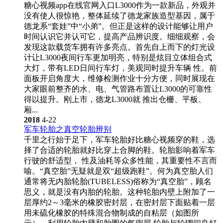
糖心视频app在线官网入口L3000作为一款新品，外观并
没有使人很惊艳，整体延续了德龙家族造型基因，属于
德龙系“套娃”中“小弟”。但正是这样的设计能够让用户
时间认识它并认可它，提高产品辨识度。细细观察，会
发现这款载货车拥有许多亮点。首先自上而下的灯光设
计让L3000夜间行车更加明亮，特别是炫目立体组合式
大灯，带有LED日间行车灯，美观同时提升车辆 性。前
面板开启角度大，维修检测作业十分方便，同时展现在
大家眼前整齐的水、电、气管路布置让L3000的可靠性
得以提升。刚上市，德龙L3000就 推出仓栅、平板、
厢...
2018
4-22
军车轮胎之真空轮胎辨别
千里之行始于足下，军车轮胎好比糖心视频穿的鞋，选
择了合适的轮胎就好比穿上合脚的鞋。轮胎影响着军车
行驶的舒适型， 性及油耗等众多性能，其重要性不言而
喻。“真空胎”无疑就是双“超级跑鞋”。何为真空胎人们
通常将无内胎轮胎(TUBELESS)俗称为“真空胎”，顾名
思义，就是没有内胎的轮胎。这种轮胎内壁上附加了一
层厚约2～3毫米的橡胶密封层，在密封层下面贴着一层
用未硫化橡胶的特殊混合物制成的自粘层（如图所