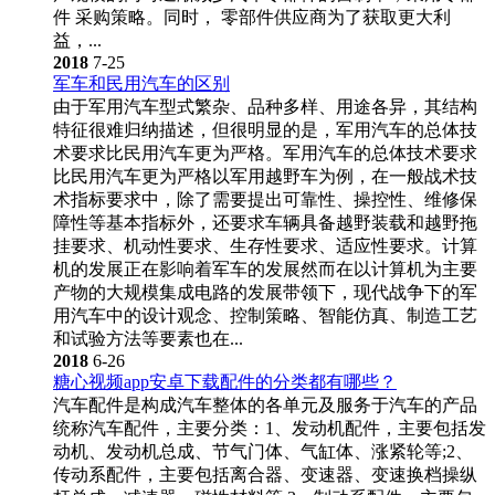
件 采购策略。同时， 零部件供应商为了获取更大利
益，...
2018
7-25
军车和民用汽车的区别
由于军用汽车型式繁杂、品种多样、用途各异，其结构
特征很难归纳描述，但很明显的是，军用汽车的总体技
术要求比民用汽车更为严格。军用汽车的总体技术要求
比民用汽车更为严格以军用越野车为例，在一般战术技
术指标要求中，除了需要提出可靠性、操控性、维修保
障性等基本指标外，还要求车辆具备越野装载和越野拖
挂要求、机动性要求、生存性要求、适应性要求。计算
机的发展正在影响着军车的发展然而在以计算机为主要
产物的大规模集成电路的发展带领下，现代战争下的军
用汽车中的设计观念、控制策略、智能仿真、制造工艺
和试验方法等要素也在...
2018
6-26
糖心视频app安卓下载配件的分类都有哪些？
汽车配件是构成汽车整体的各单元及服务于汽车的产品
统称汽车配件，主要分类：1、发动机配件，主要包括发
动机、发动机总成、节气门体、气缸体、涨紧轮等;2、
传动系配件，主要包括离合器、变速器、变速换档操纵