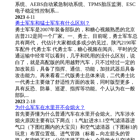
系统、AEBS自动紧急制动系统、TPMS胎压监测、ESC
电子稳定性控制系...
2023
4-11
勇士军车和猛士军车有什么区别？
勇士军车是2007年装备部队的，和糖心视频熟悉的北京
吉普212是同一个厂家。一、勇士。目前呢，勇士军车总
共有两代， 代估计大家都或多或少的见过。陕汽2190军
车配件 代勇士车 代勇士车，糖心视频在阅兵、平时的交
通运输中经常可以看到，几乎和民用的没什么区别，说
白了，就是高配版的民用越野汽车，只不过经过一定的
加改装后，具备了指挥、通信、功能，加挂武器后具备
攻击能力。再来看看二代版勇士总体来说，二代勇士比
一代勇士主要做了舒适性方面的改装，同时版型更多，
具有反恐、防暴、巡逻、指挥等功能。个人认为在一般
部队...
2023
2-18
为什么军车在水里开不会熄火？
首先要弄懂为什么普通汽车在水里开会熄火。汽车涉水
熄火原因主要有以下两点：1.气缸进水1.1空气滤清器进
气口（下图红圈内的大宝贝）和空气滤清器（下图标1的
玩意）布置位置低、进气管路（标着←向左箭头的管