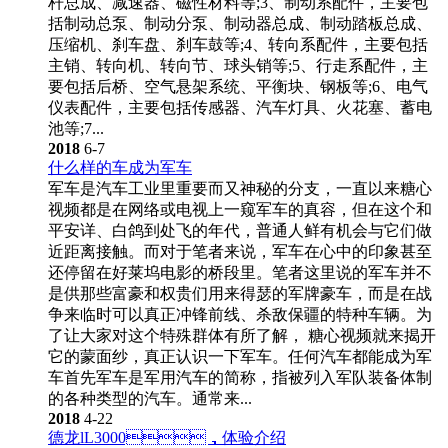
杆总成、减速器、磁性材料等;3、制动系配件，主要包
括制动总泵、制动分泵、制动器总成、制动踏板总成、
压缩机、刹车盘、刹车鼓等;4、转向系配件，主要包括
主销、转向机、转向节、球头销等;5、行走系配件，主
要包括后桥、空气悬架系统、平衡块、钢板等;6、电气
仪表配件，主要包括传感器、汽车灯具、火花塞、蓄电
池等;7...
2018
6-7
什么样的车成为军车
军车是汽车工业里重要而又神秘的分支，一直以来糖心
视频都是在网络或电视上一窥军车的真容，但在这个和
平安详、白鸽到处飞的年代，普通人鲜有机会与它们做
近距离接触。而对于笔者来说，军车在心中的印象甚至
还停留在好莱坞电影的桥段里。笔者这里说的军车并不
是供那些富豪和权贵们用来得瑟的军牌豪车，而是在战
争来临时可以真正冲锋前线、杀敌保疆的特种车辆。为
了让大家对这个特殊群体有所了解， 糖心视频就来揭开
它的蒙面纱，真正认识一下军车。任何汽车都能成为军
车首先军车是军用汽车的简称，指被列入军队装备体制
的各种类型的汽车。通常来...
2018
4-22
德龙lL3000，体验介绍