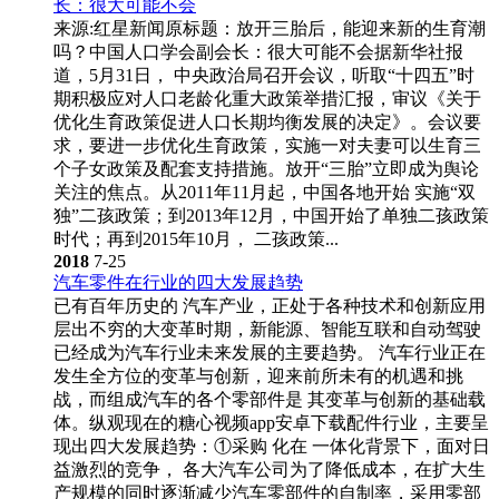
长：很大可能不会
来源:红星新闻原标题：放开三胎后，能迎来新的生育潮
吗？中国人口学会副会长：很大可能不会据新华社报
道，5月31日， 中央政治局召开会议，听取“十四五”时
期积极应对人口老龄化重大政策举措汇报，审议《关于
优化生育政策促进人口长期均衡发展的决定》。会议要
求，要进一步优化生育政策，实施一对夫妻可以生育三
个子女政策及配套支持措施。放开“三胎”立即成为舆论
关注的焦点。从2011年11月起，中国各地开始 实施“双
独”二孩政策；到2013年12月，中国开始了单独二孩政策
时代；再到2015年10月， 二孩政策...
2018
7-25
汽车零件在行业的四大发展趋势
已有百年历史的 汽车产业，正处于各种技术和创新应用
层出不穷的大变革时期，新能源、智能互联和自动驾驶
已经成为汽车行业未来发展的主要趋势。 汽车行业正在
发生全方位的变革与创新，迎来前所未有的机遇和挑
战，而组成汽车的各个零部件是 其变革与创新的基础载
体。纵观现在的糖心视频app安卓下载配件行业，主要呈
现出四大发展趋势：①采购 化在 一体化背景下，面对日
益激烈的竞争， 各大汽车公司为了降低成本，在扩大生
产规模的同时逐渐减少汽车零部件的自制率，采用零部