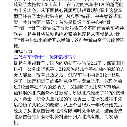
装到了太拖拉T26卡车上，在当时的汽车中T26的越野能
力十分出色。从下图糖心视频可以很直观的看出这款车
型已经有了太拖拉独有的“内八字”特征。中央脊管式车
架一共分为两个部分：首先是贯通全车中心的“骨
干”管，“骨干”管集成了分动箱将三个不同位置的车桥并
联在一起并且将传动系统紧紧的包裹起来再就是从“骨
干”管中伸出来的断开式半轴，这些半轴由空气波纹管连
接...
2024
1-30
二代军车“勇士”，你还记得吗？
提起军用越野车，国内的功勋车型当属212了，保家卫国
也好，公务出行也罢，212家族那几十年在国内的影响力
无人能及！改革开放之后，SUV车型不再是212一枝独
秀了，国产和进口的各种竞争车型翻至沓来，深刻体会
过212当年在军方的影响力，又目睹了民用SUV市场高
额利润的北汽自然不甘寂寞，所以北汽推出了212的接班
人：勇士！如今大量服役的军版勇士，在研发过程中先
后经历了几轮大的改进，从上个世纪八十年代开始先后
经历了从北京吉普与北汽有限同时竞争研发，进而变成
北京吉普将所有研制资料全部归入北汽有限。而发动
机...