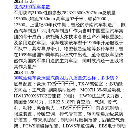
2023
12-23
陕汽2190军车参数
军用陕汽2190n性能参数7823X2500×3073mm总质量
19500kg轴距7050mm 高车速92千米，轴荷7000，
12500。上世纪80年代中期，曾经的济南汽车制造厂，陕
西汽车制造厂四川汽车制造厂作为当时中国重型汽车集
团的骨干成员，依托斯太尔技术各自生产不同载重级别
及多用途的车型。该车现状该车型于1996年开始服役于
军队中，具有导弹牵引、物资载货运输等多种车型，曾
在1999年建国50周年阅兵仪式中出现。至今这款车型依
然作为国内军事用途的主力车型，同时陕汽还一直以将
其作为量产...
2023
11-28
30吨油罐车豪沃重汽前四后八质量怎么样，多少钱？
底盘配置：豪沃 TX5，TX-V驾驶室 ；多功能
方向盘；主气囊+副简易型座椅；MC07H.35-60发动机；
HW13709XSTC2变速箱（9档）+HW70法兰式取力器，
德国曼350马力，12R22.5 18PR 真空胎、气刹、断气
刹、动转，离合助力，ABS，前盘式制动，
限速装置，冷暖空调、排气管前置，转向轮爆胎应急防
护装置， 带未系提醒，制动衬片磨损报警，后轴空气悬
架，FCWS前碰撞预警、LDWS车道偏离、EBS电子制动