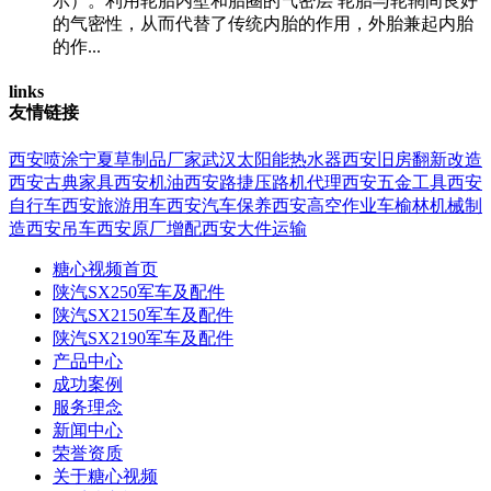
示）。利用轮胎内壁和胎圈的气密层 轮胎与轮辋间良好
的气密性，从而代替了传统内胎的作用，外胎兼起内胎
的作...
links
友情链接
西安喷涂
宁夏草制品厂家
武汉太阳能热水器
西安旧房翻新改造
西安古典家具
西安机油
西安路捷压路机代理
西安五金工具
西安
自行车
西安旅游用车
西安汽车保养
西安高空作业车
榆林机械制
造
西安吊车
西安原厂增配
西安大件运输
糖心视频首页
陕汽SX250军车及配件
陕汽SX2150军车及配件
陕汽SX2190军车及配件
产品中心
成功案例
服务理念
新闻中心
荣誉资质
关于糖心视频